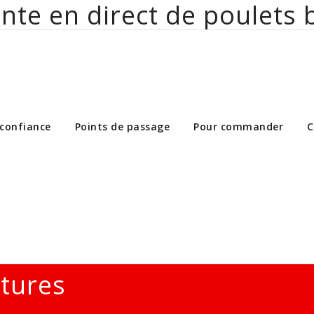
nte en direct de poulets 
ct de poulets bio aux particuliers et 
 confiance
Points de passage
Pour commander
C
ltures