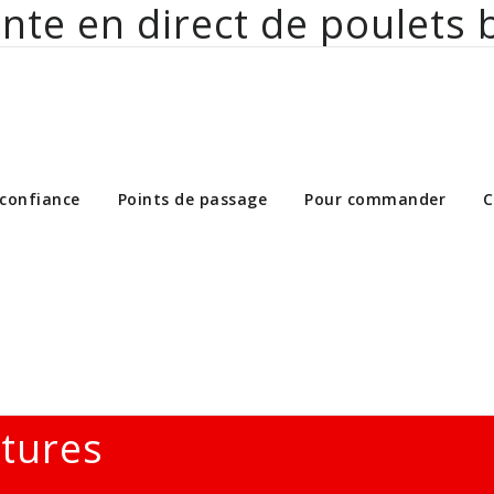
nte en direct de poulets 
ct de poulets bio aux particuliers et 
 confiance
Points de passage
Pour commander
C
ltures