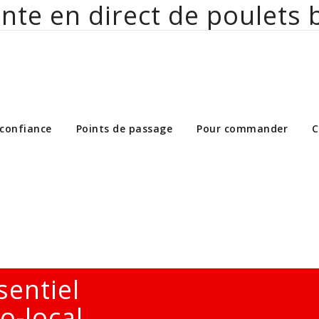
nte en direct de poulets 
ct de poulets bio aux particuliers et 
 confiance
Points de passage
Pour commander
C
sentiel
o-local