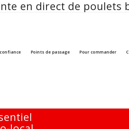
nte en direct de poulets 
ct de poulets bio aux particuliers et 
 confiance
Points de passage
Pour commander
C
sentiel
o-local