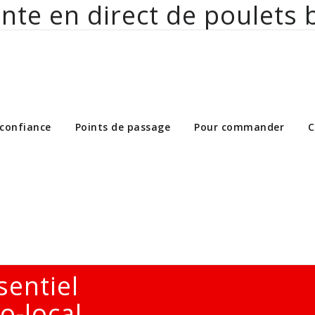
nte en direct de poulets 
ct de poulets bio aux particuliers et 
 confiance
Points de passage
Pour commander
C
sentiel
o-local