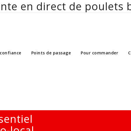
nte en direct de poulets 
ct de poulets bio aux particuliers et 
 confiance
Points de passage
Pour commander
C
sentiel
o-local