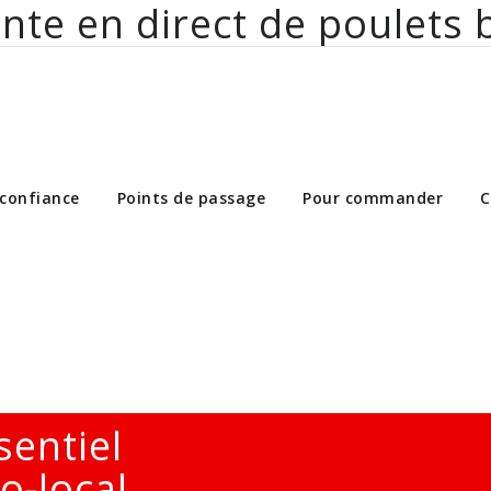
nte en direct de poulets 
ct de poulets bio aux particuliers et 
 confiance
Points de passage
Pour commander
C
sentiel
o-local