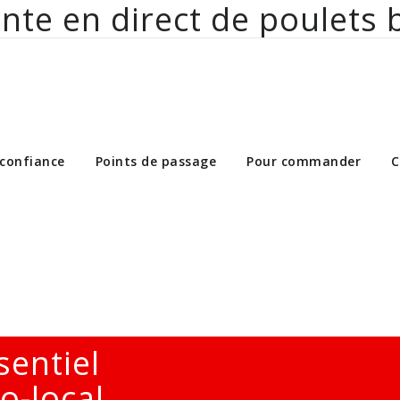
nte en direct de poulets 
ct de poulets bio aux particuliers et 
 confiance
Points de passage
Pour commander
C
sentiel
o-local