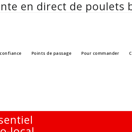
nte en direct de poulets 
ct de poulets bio aux particuliers et 
 confiance
Points de passage
Pour commander
C
sentiel
o-local