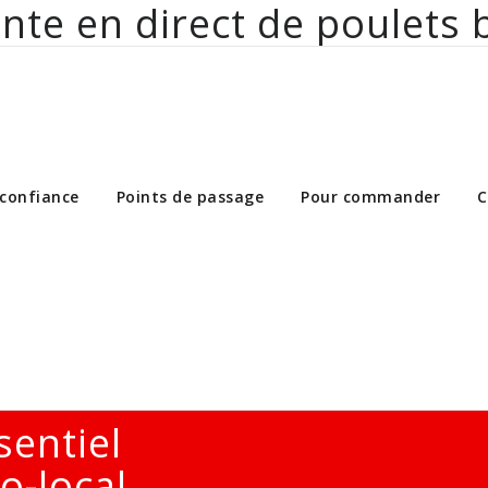
nte en direct de poulets 
ct de poulets bio aux particuliers et 
 confiance
Points de passage
Pour commander
C
sentiel
o-local