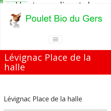
Vente en direct de
poulets bio
Vente en direct de poulets bio aux
particuliers et professionnels
TOGGLE
NAVIGATION
Lévignac Place de la
halle
Lévignac Place de la halle