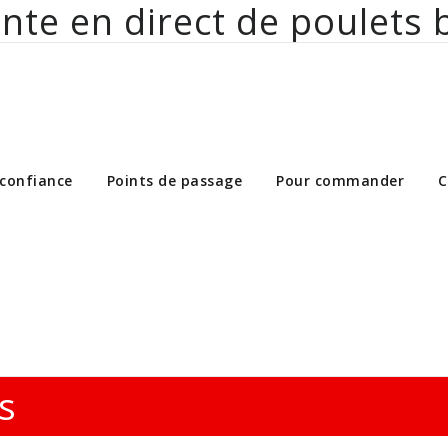
nte en direct de poulets 
ct de poulets bio aux particuliers et 
 confiance
Points de passage
Pour commander
C
s