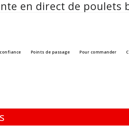
nte en direct de poulets 
ct de poulets bio aux particuliers et 
 confiance
Points de passage
Pour commander
C
s