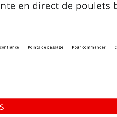
nte en direct de poulets 
ct de poulets bio aux particuliers et 
 confiance
Points de passage
Pour commander
C
s