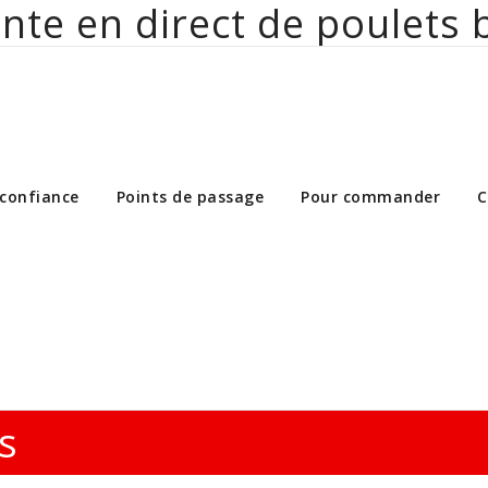
nte en direct de poulets 
ct de poulets bio aux particuliers et 
 confiance
Points de passage
Pour commander
C
s