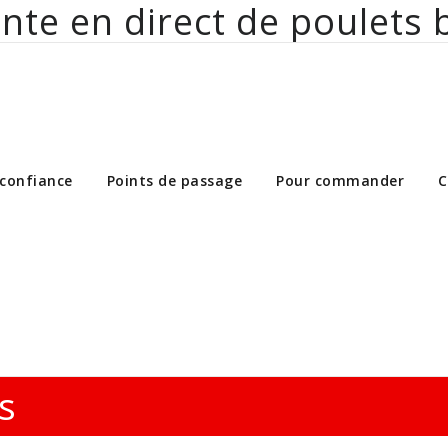
nte en direct de poulets 
ct de poulets bio aux particuliers et 
 confiance
Points de passage
Pour commander
C
s