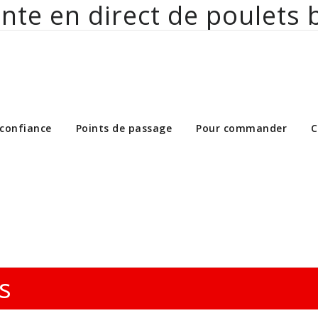
nte en direct de poulets 
ct de poulets bio aux particuliers et 
 confiance
Points de passage
Pour commander
C
s