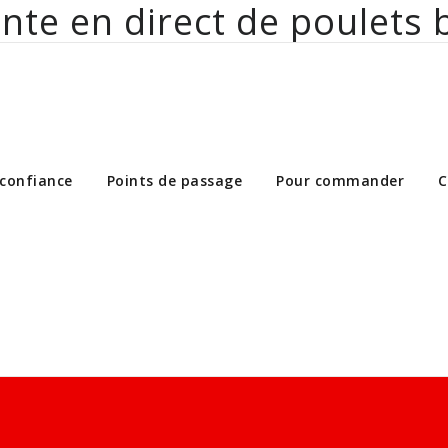
nte en direct de poulets 
ct de poulets bio aux particuliers et 
 confiance
Points de passage
Pour commander
C