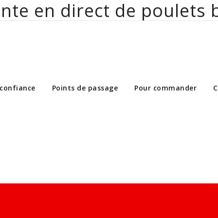
nte en direct de poulets 
ct de poulets bio aux particuliers et 
 confiance
Points de passage
Pour commander
C