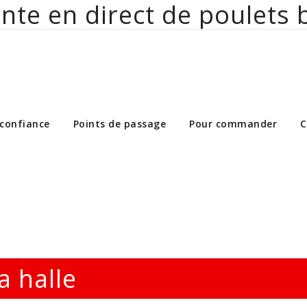
nte en direct de poulets 
ct de poulets bio aux particuliers et 
 confiance
Points de passage
Pour commander
C
 halle