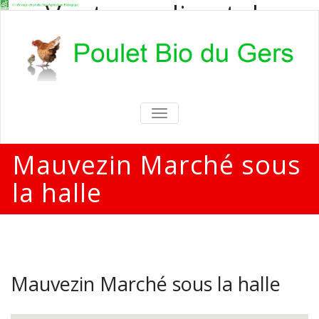
Vente en direct de
poulets bio
Vente en direct de poulets bio aux
particuliers et professionnels
TOGGLE
NAVIGATION
Mauvezin Marché sous
la halle
Mauvezin Marché sous la halle