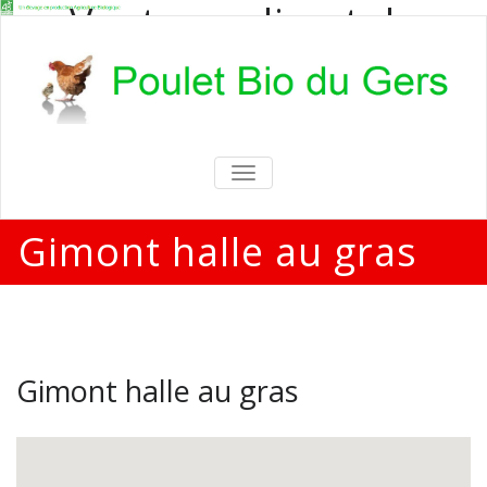
Vente en direct de
poulets bio
Vente en direct de poulets bio aux
particuliers et professionnels
TOGGLE
NAVIGATION
Gimont halle au gras
Gimont halle au gras