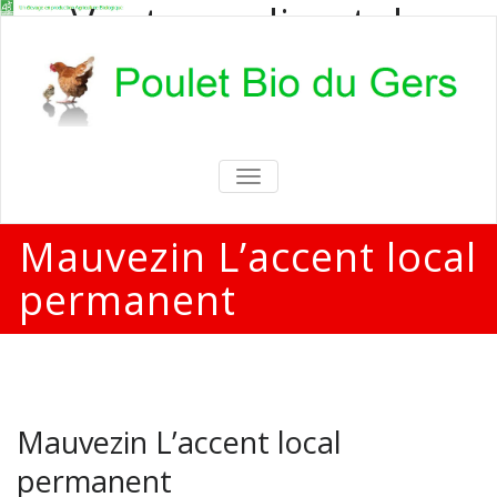
Vente en direct de
poulets bio
Vente en direct de poulets bio aux
particuliers et professionnels
TOGGLE
NAVIGATION
Mauvezin L’accent local
permanent
Mauvezin L’accent local
permanent