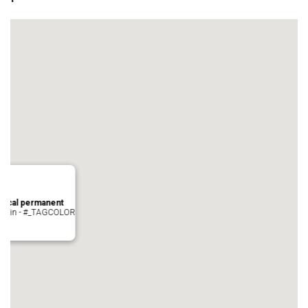
local permanent
auvezin - #_TAGCOLOR