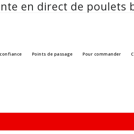
nte en direct de poulets 
ct de poulets bio aux particuliers et 
 confiance
Points de passage
Pour commander
C