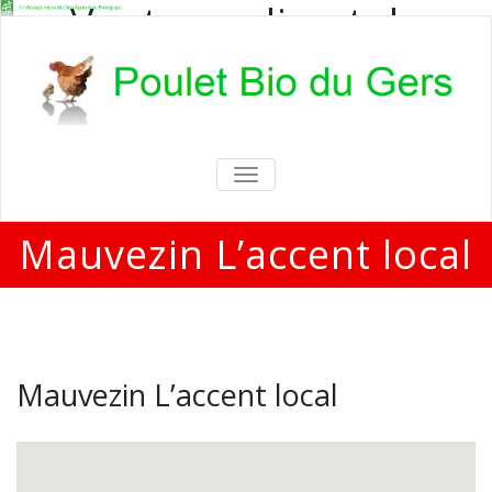
Vente en direct de
poulets bio
Vente en direct de poulets bio aux
particuliers et professionnels
TOGGLE
NAVIGATION
Mauvezin L’accent local
Mauvezin L’accent local