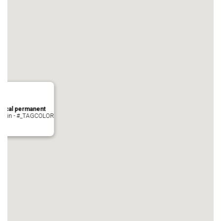
local permanent
auvezin - #_TAGCOLOR