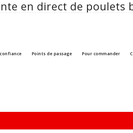
nte en direct de poulets 
ct de poulets bio aux particuliers et 
 confiance
Points de passage
Pour commander
C