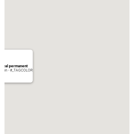
local permanent
auvezin - #_TAGCOLOR