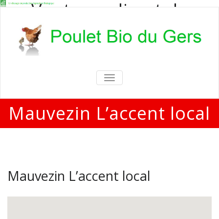
Vente en direct de
poulets bio
Vente en direct de poulets bio aux
particuliers et professionnels
TOGGLE
NAVIGATION
Mauvezin L’accent local
Mauvezin L’accent local