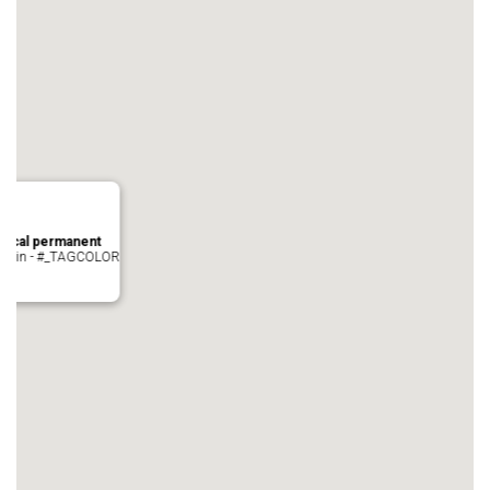
local permanent
auvezin - #_TAGCOLOR