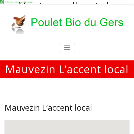
Vente en direct de
poulets bio
Vente en direct de poulets bio aux
particuliers et professionnels
TOGGLE
NAVIGATION
Mauvezin L’accent local
Mauvezin L’accent local