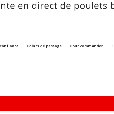
nte en direct de poulets 
ct de poulets bio aux particuliers et 
 confiance
Points de passage
Pour commander
C