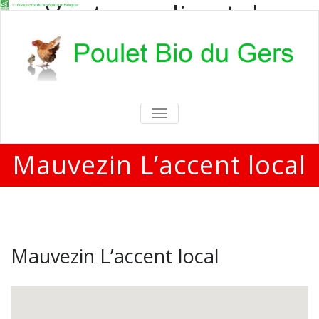
Vente en direct de
poulets bio
Vente en direct de poulets bio aux
particuliers et professionnels
TOGGLE
NAVIGATION
Mauvezin L’accent local
Mauvezin L’accent local