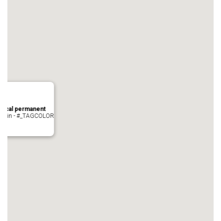
local permanent
auvezin - #_TAGCOLOR