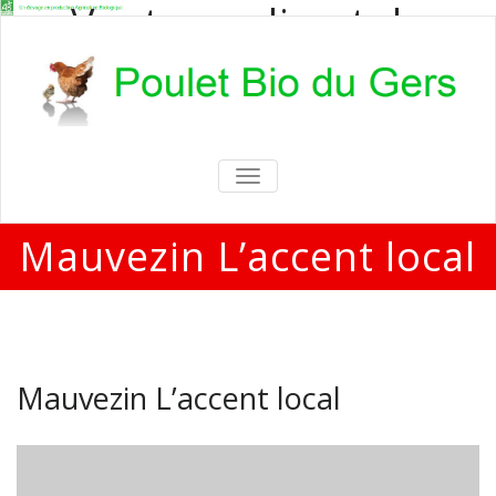
Vente en direct de
poulets bio
Vente en direct de poulets bio aux
particuliers et professionnels
TOGGLE
NAVIGATION
Mauvezin L’accent local
Mauvezin L’accent local