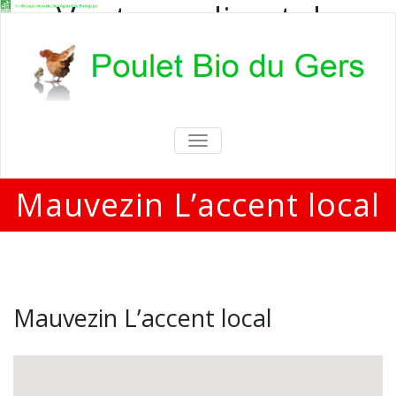
Vente en direct de
poulets bio
Vente en direct de poulets bio aux
particuliers et professionnels
TOGGLE
NAVIGATION
Mauvezin L’accent local
Mauvezin L’accent local