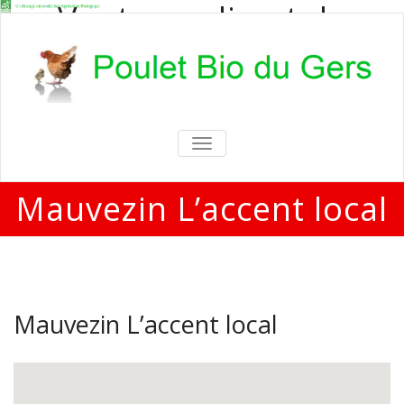
Vente en direct de
poulets bio
Vente en direct de poulets bio aux
particuliers et professionnels
TOGGLE
NAVIGATION
Mauvezin L’accent local
Mauvezin L’accent local