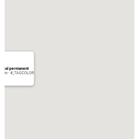
local permanent
auvezin - #_TAGCOLOR