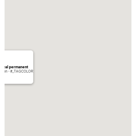
local permanent
auvezin - #_TAGCOLOR