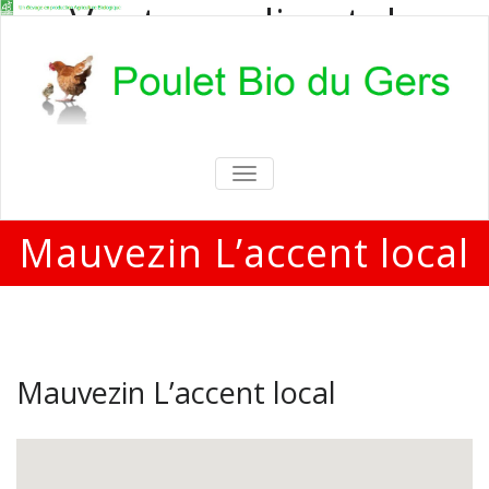
Vente en direct de
poulets bio
Vente en direct de poulets bio aux
particuliers et professionnels
TOGGLE
NAVIGATION
Mauvezin L’accent local
Mauvezin L’accent local