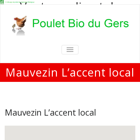
Vente en direct de
poulets bio
Vente en direct de poulets bio aux
particuliers et professionnels
TOGGLE
NAVIGATION
Mauvezin L’accent local
Mauvezin L’accent local