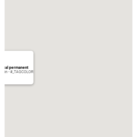
local permanent
auvezin - #_TAGCOLOR