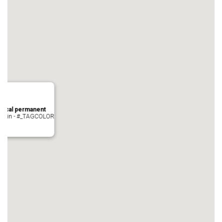
local permanent
auvezin - #_TAGCOLOR