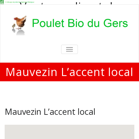
Vente en direct de
poulets bio
Vente en direct de poulets bio aux
particuliers et professionnels
TOGGLE
NAVIGATION
Mauvezin L’accent local
Mauvezin L’accent local