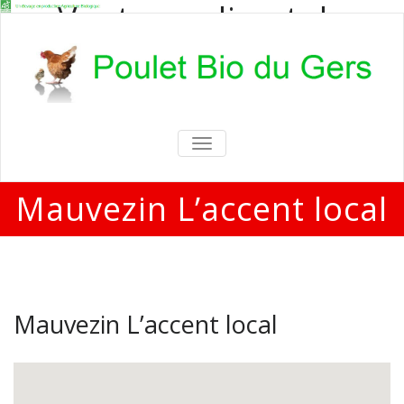
Vente en direct de
poulets bio
Vente en direct de poulets bio aux
particuliers et professionnels
TOGGLE
NAVIGATION
Mauvezin L’accent local
Mauvezin L’accent local