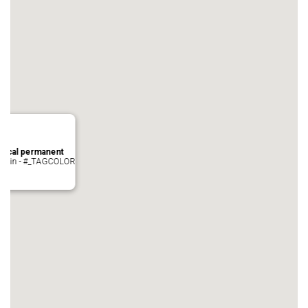
local permanent
auvezin - #_TAGCOLOR