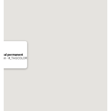
local permanent
auvezin - #_TAGCOLOR