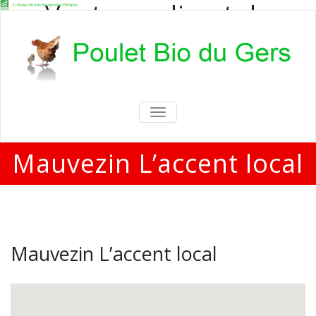
Vente en direct de
poulets bio
Vente en direct de poulets bio aux
particuliers et professionnels
TOGGLE
NAVIGATION
Mauvezin L’accent local
Mauvezin L’accent local