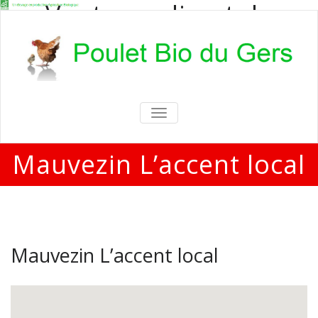
Vente en direct de
poulets bio
Vente en direct de poulets bio aux
particuliers et professionnels
TOGGLE
NAVIGATION
Mauvezin L’accent local
Mauvezin L’accent local