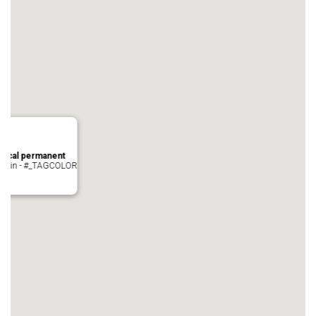
local permanent
auvezin - #_TAGCOLOR