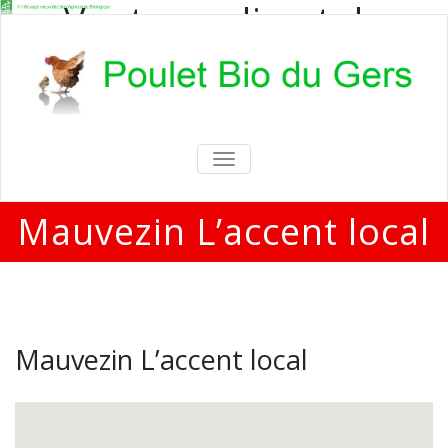
Vente en direct de
poulets bio
Vente en direct de poulets bio aux
particuliers et professionnels
TOGGLE
NAVIGATION
Mauvezin L’accent local
Mauvezin L’accent local