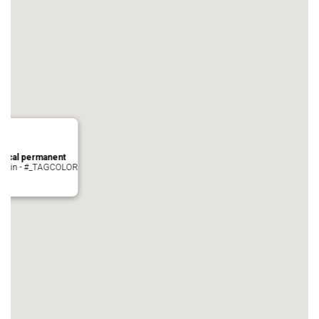
local permanent
auvezin - #_TAGCOLOR