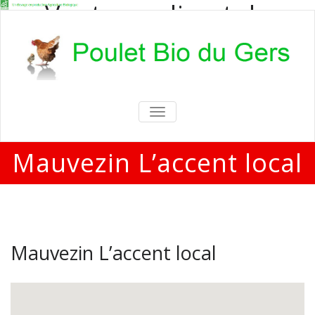
Vente en direct de
poulets bio
Vente en direct de poulets bio aux
particuliers et professionnels
TOGGLE
NAVIGATION
Mauvezin L’accent local
Mauvezin L’accent local