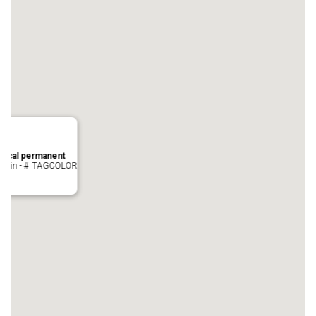
local permanent
auvezin - #_TAGCOLOR