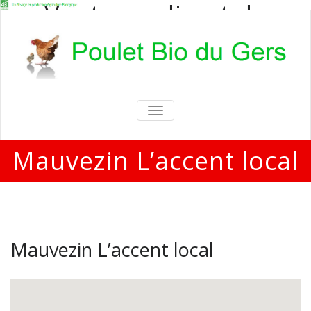
Vente en direct de
poulets bio
Vente en direct de poulets bio aux
particuliers et professionnels
TOGGLE
NAVIGATION
Mauvezin L’accent local
Mauvezin L’accent local