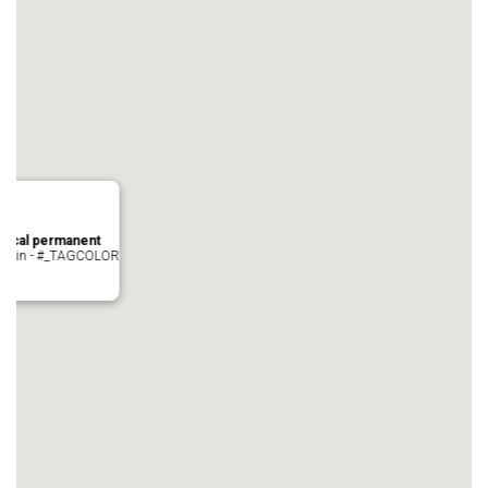
local permanent
auvezin - #_TAGCOLOR