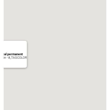
local permanent
auvezin - #_TAGCOLOR