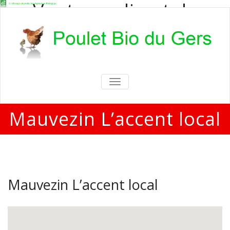
Vente en direct de
poulets bio
Vente en direct de poulets bio aux
particuliers et professionnels
TOGGLE
NAVIGATION
Mauvezin L’accent local
Mauvezin L’accent local