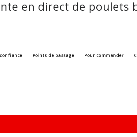
nte en direct de poulets 
ct de poulets bio aux particuliers et 
 confiance
Points de passage
Pour commander
C