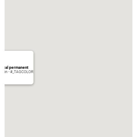
local permanent
auvezin - #_TAGCOLOR