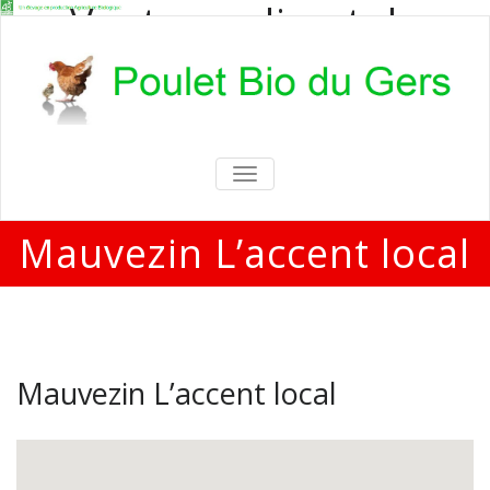
Vente en direct de
poulets bio
Vente en direct de poulets bio aux
particuliers et professionnels
TOGGLE
NAVIGATION
Mauvezin L’accent local
Mauvezin L’accent local