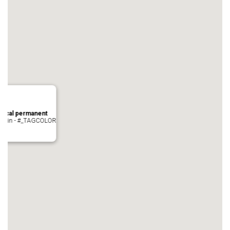
local permanent
auvezin - #_TAGCOLOR