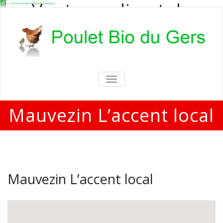
Vente en direct de
poulets bio
Vente en direct de poulets bio aux
particuliers et professionnels
TOGGLE
NAVIGATION
Mauvezin L’accent local
Mauvezin L’accent local