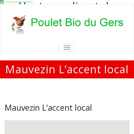
Vente en direct de
poulets bio
Vente en direct de poulets bio aux
particuliers et professionnels
TOGGLE
NAVIGATION
Mauvezin L’accent local
Mauvezin L’accent local