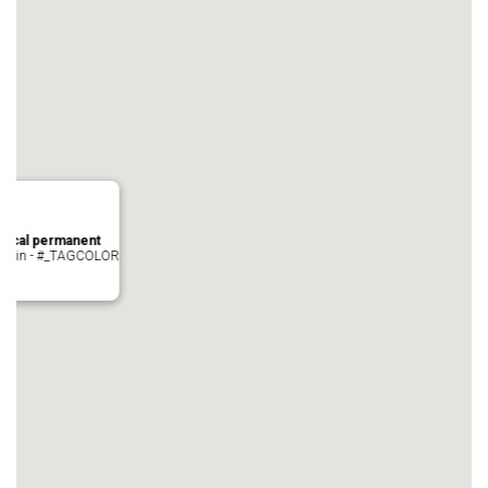
local permanent
auvezin - #_TAGCOLOR