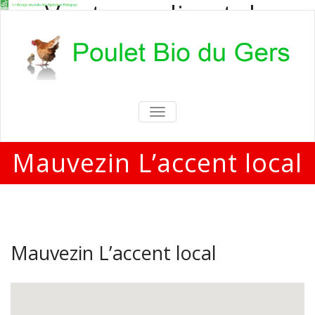
Vente en direct de
poulets bio
Vente en direct de poulets bio aux
particuliers et professionnels
TOGGLE
NAVIGATION
Mauvezin L’accent local
Mauvezin L’accent local