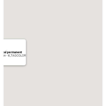
local permanent
auvezin - #_TAGCOLOR