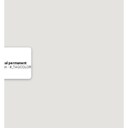
local permanent
auvezin - #_TAGCOLOR