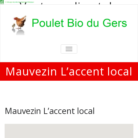
Vente en direct de
poulets bio
Vente en direct de poulets bio aux
particuliers et professionnels
TOGGLE
NAVIGATION
Mauvezin L’accent local
Mauvezin L’accent local