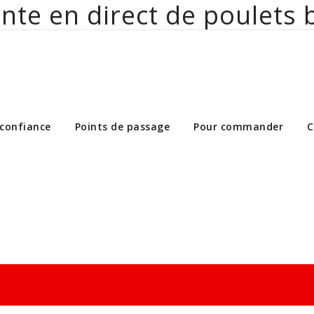
nte en direct de poulets 
ct de poulets bio aux particuliers et 
 confiance
Points de passage
Pour commander
C